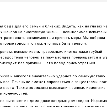
 беда для его семьи и близких. Видеть, как на глазах ч
ех шансов на счастливую жизнь — невыносимое испытани
ут распознать зависимость и принять меры. Мы собрали
оторые говорят о том, что пора бить тревогу.
ервным, вспыльчивым, тревожным, иногда даже грубый
нерадостный человек за пару месяцев превращается в у
происходит без причины — это повод присмотреться
иков и алкоголя значительно ударяет по самочувствию.
ь вес. Печень не сможет справляться с веществами, поэ
о цвета. Также возможны высыпания, синяки, изменение
и конечностей.
нге выгоняет из дома даже заядлых домоседов. Нарком
тоянно говорят по телефону и встречаются с какими-то