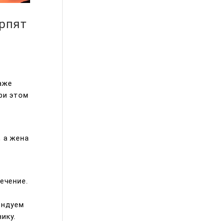
рпят
т
аже
ри этом
 а жена
ечение.
ендуем
ику.